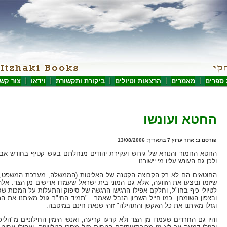
 ספרים
מאמרים
הרצאות וטיולים
ביקורת ותקשורת
וידאו
צור קש
החטא ועונשו
פורסם ב: אתר ערוץ 7 בתאריך: 13/08/2006
החטא החמור והנורא של גירוש ועקירת יהודים מנחלתם בגוש קטיף בחודש אב
ולכן גם העונש עליו מי יישורנו.
החוטאים הם לא רק הקבוצה הקטנה של האליטות (הממשלה, מערכת המשפט, 
שיזמו וביצעו את הזוועה, אלא גם המוני בית ישראל שעמדו אדישים מן הצד. א
לטיולי כיף בחו"ל, וחלקם אפילו הרגישו הרגשה של סיפוק והתעלות על המכות שס
ובצפון השומרון. כמו חייל השריון הנבל שאמר: "תמיד החי"ר גוזל מאיתנו את 
וגזלו מאיתנו את כל האקשן והתהילה" זוהי שנאת חינם במיטבה.
והיו גם החרדים שעמדו מן הצד ולא קרעו קריעה, ואנשי הימין החילוניים מ"הליכ