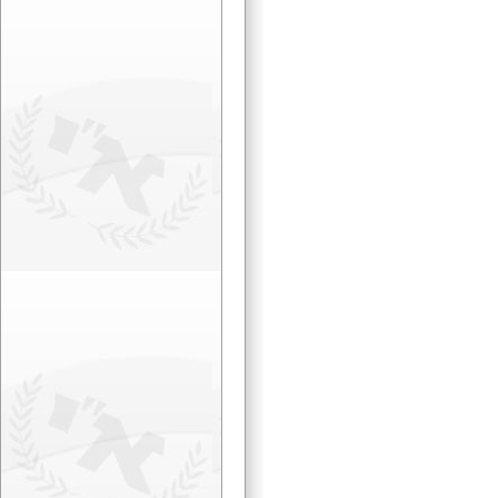
ההיסטוריה הסודית של
שרון
האם תהיה מלחמה ב-
2012?
60 שנים לקרבות תל
מוטילה
גבורת משמר הירדן
מי בלם את הסורים
ברמת הגולן ב- 1973
חידוש מסורת עתיקה
בכ"ג באייר
שכתוב ההיסטוריה
חבורת החווה
התקווה הלבנה החדשה
מכתב גלוי לנתניהו - אם
בא להורגך השכם להורגו
דו"ח סאבא"א 2011