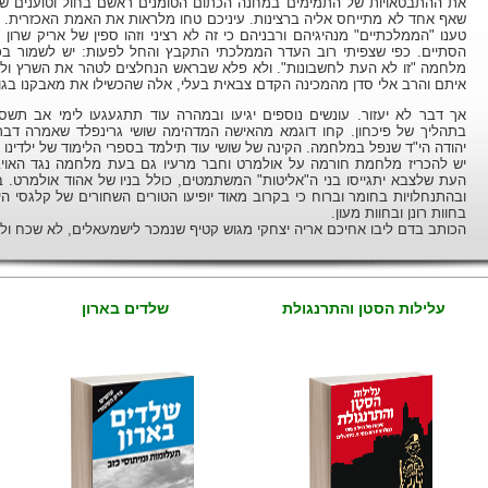
את ההתבטאויות של התמימים במחנה הכתום הטומנים ראשם בחול וטוענים ש
שאף אחד לא מתייחס אליה ברצינות. עיניכם טחו מלראות את האמת האכזרית. 
טענו "הממלכתיים" מנהיגיהם ורבניהם כי זה לא רציני וזהו ספין של אריק שרון "ו
הסתיים. כפי שצפיתי רוב העדר הממלכתי התקבץ והחל לפעות: יש לשמור בכ
מלחמה "זו לא העת לחשבונות". ולא פלא שבראש הנחלצים לטהר את השרץ ול
איתם והרב אלי סדן מהמכינה הקדם צבאית בעלי, אלה שהכשילו את מאבקנו בגוש
אך דבר לא יעזור. עונשים נוספים יגיעו ובמהרה עוד תתגעגעו לימי אב תשס
בתהליך של פיכחון. קחו דוגמא מהאישה המדהימה שושי גרינפלד שאמרה דברי
יהודה הי"ד שנפל במלחמה. הקינה של שושי עוד תילמד בספרי הלימוד של ילדינו 
יש להכריז מלחמת חורמה על אולמרט וחבר מרעיו גם בעת מלחמה נגד האויב 
העת שלצבא יתגייסו בני ה"אליטות" המשתמטים, כולל בניו של אהוד אולמרט. 
ובהתנחלויות בחומר וברוח כי בקרוב מאוד יופיעו הטורים השחורים של קלגסי 
בחוות רונן ובחוות מעון.
הכותב בדם ליבו אחיכם אריה יצחקי מגוש קטיף שנמכר לישמעאלים, לא שכח ול
עלילות הסטן והתרנגולת
שלדים בארון