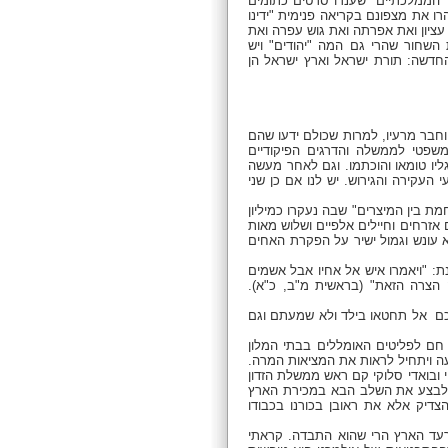
נו "הממלכתיים" שענדו סרטים כתומים
ו את מצפונם בקריאה פנימית "ידינו
עציון ואת אפרתה ואת גוש עפרה ואת
השחור שהרי גם המה "יהודים" ויש
חדשה: תורת ישראל וארץ ישראל הן
וחבר מרעיו, למרות שכולם ידעו שהם
שפטי לממשלה והדרגים הפיקודיים
יו טומאו והוכתמו. וגם לאחר מעשה
ירה והגירוש. יש לנו אם כן שני
ת בין המיצרים" שבה נעקרו כמיליון
 אזרחים וחיילים אלפיים ושלוש מאות
 עונש וגמול ישיר על הפקרת האחים
ת: "ויאמרו איש אל אחיו אבל אשמים
 הצרה הזאת" (בראשית מ"ב, כ"א).
יכם אל תחטאו בילד ולא שמעתם וגם
 חם לפליטים האומללים בבתי המלון
ה ויתחיל לראות את המציאות המרה.
 ובואדי סלוקי קם ראש ממשלת הזדון
ו לבצע את השלב הבא במכירת הארץ
צדיק אלא את ראובן בכורנו בכבודו
עד הארץ הרי שהוא התבדה. קראתי