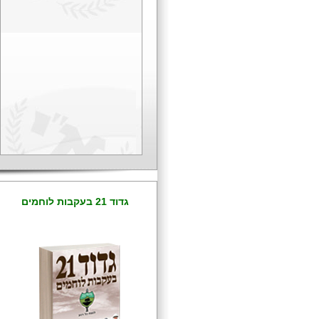
דגן וידלין מבצעים
סאבוטאז´
מאיר דגן גרם נזק חסר
תקדים
מהפכת המרינו
ילקוט הכזבים של חקה
70 שנות פסיכופתאלוגיה
יהודית
"הפצצה הפרסית"
ריבונות יהודית בארץ
ישראל
גדוד 21 בעקבות לוחמים
"התותח הקדוש" של
תא"ל תיבון
אותם הערבים, אותם
האמריקנים ואותה
הקונספציה...
מלחמת מאה וארבעים
השנים