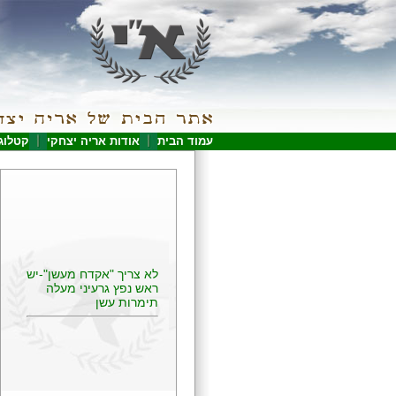
עמוד הבית
אודות אריה יצחקי
קטלוג
לא צריך "אקדח מעשן"-יש
ראש נפץ גרעיני מעלה
תימרות עשן
פירסום ראשון של דו"ח
אגרנט המלא
הטבח בקיבוץ נ´