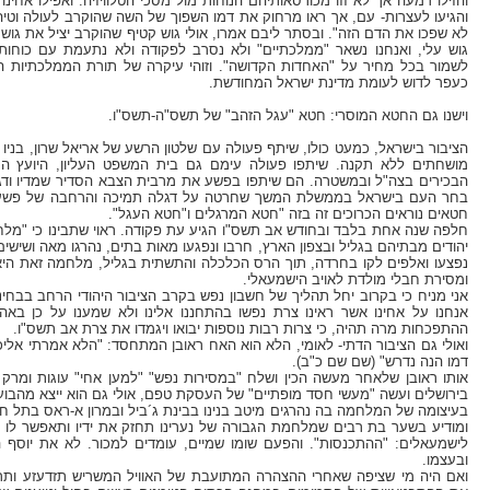
והזילו דמעה אך לא זזו מכורסאותיהם הנוחות מול מסכי הטלוויזיה. ואפילו אחי
והגיעו לעצרות- עם, אך ראו מרחוק את דמו השפוך של השה שהוקרב לעולה וטיהר
לא שפכו את הדם הזה". ובסתר ליבם אמרו, אולי גוש קטיף שהוקרב יציל את גוש 
גוש עלי, ואנחנו נשאר "ממלכתיים" ולא נסרב לפקודה ולא נתעמת עם כוחות 
לשמור בכל מחיר על "האחדות הקדושה". וזוהי עיקרה של תורת הממלכתיות ה
כעפר לדוש לעומת מדינת ישראל המחודשת.
וישנו גם החטא המוסרי: חטא "עגל הזהב" של תשס"ה-תשס"ו.
הציבור בישראל, כמעט כולו, שיתף פעולה עם שלטון הרשע של אריאל שרון, בניו 
מושחתים ללא תקנה. שיתפו פעולה עימם גם בית המשפט העליון, היועץ המ
הבכירים בצה"ל ובמשטרה. הם שיתפו בפשע את מרבית הצבא הסדיר שמדיו ודגל
בחר העם בישראל בממשלת המשך שחרטה על דגלה תמיכה והרחבה של פשעי העק
חטאים נוראים הכרוכים זה בזה "חטא המרגלים ו"חטא העגל".
חלפה שנה אחת בלבד ובחודש אב תשס"ו הגיע עת פקודה. ראוי שתבינו כי "מלחמ
יהודים מבתיהם בגליל ובצפון הארץ, חרבו ונפגעו מאות בתים, נהרגו מאה ושישים
נפצעו ואלפים לקו בחרדה, תוך הרס הכלכלה והתשתית בגליל, מלחמה זאת היא
ומסירת חבלי מולדת לאויב הישמעאלי.
אני מניח כי בקרוב יחל תהליך של חשבון נפש בקרב הציבור היהודי הרחב בבחינ
אנחנו על אחינו אשר ראינו צרת נפשו בהתחננו אלינו ולא שמענו על כן באה
ההתפכחות מרה תהיה, כי צרות רבות נוספות יבואו ויגמדו את צרת אב תשס"ו.
ואולי גם הציבור הדתי- לאומי, הלא הוא האח ראובן המתחסד: "הלא אמרתי אל
דמו הנה נדרש" (שם שם כ"ב).
אותו ראובן שלאחר מעשה הכין ושלח "במסירות נפש" "למען אחי" עוגות ומרק
בירושלים ועשה "מעשי חסד מופתיים" של העסקת טפם, אולי גם הוא ייצא מהבוע
בעיצומה של המלחמה בה נהרגים מיטב בנינו בבינת ג´ביל ובמרון א-ראס בתל חי
ומודיע בשער בת רבים שמלחמת הגבורה של נערינו תחזק את ידיו ותאפשר ל
לישמעאלים: "ההתכנסות". והפעם שומו שמיים, עומדים למכור. לא את יוסף ה
ובעצמו.
ואם היה מי שציפה שאחרי ההצהרה המתועבת של האוויל המשריש תזדעזע ותר